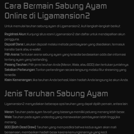
Cara Bermain Sabung Ayam
Online di Ligamansion2
Untuk memulai taruhan sabung ayam di Ligamansion2, ikuti langkah-langkah berikut:
Registrasi Akun:
Kunjungi situs resmi Ligamansion2 dan daftar untuk mendapatkan akun
pengguna.
Deposit Dana:
Lakukan deposit melalui metode pembayaran yang disediakan, termasuk
transfer bank atau e-wallet.
Pilih Arena:
Tentukan arena sabung ayam yang tersedia berdasarkan odds dan informasi
tentang ayam yang bertanding.
Pasang Taruhan:
Pilih jenis taruhan Anda (Meron, Wala, atau BDD) dan tentukan jumlahnya.
Saksikan Pertarungan:
Tonton pertandingan secara langsung melalui fitur streaming yang
tersedia.
Klaim Kemenangan:
Jika taruhan Anda berhasil, klaim hadiah Anda langsung ke akun Anda.
Jenis Taruhan Sabung Ayam
Ligamansion2 menyediakan beberapa opsi taruhan yang dapat dipilih pemain, antara lain:
Meron:
Taruhan pada ayam favorit yang biasanya memiliki peluang menang lebih besar.
Wala:
Taruhan pada ayam underdog yang menawarkan pembayaran lebih tinggi jika
menang.
BDD (Both Dead Draw):
Taruhan yang memprediksi bahwa kedua ayam akan mati
bersamaan, memberikan hadiah besar karena kemungkinannya yang kecil.