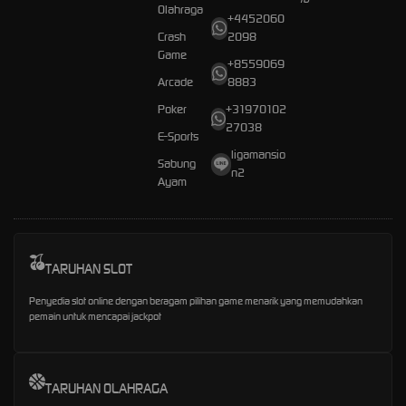
Olahraga
+4452060
Crash
2098
Game
+8559069
Arcade
8883
Poker
+31970102
27038
E-Sports
ligamansio
Sabung
n2
Ayam
TARUHAN SLOT
Penyedia slot online dengan beragam pilihan game menarik yang memudahkan
pemain untuk mencapai jackpot
TARUHAN OLAHRAGA