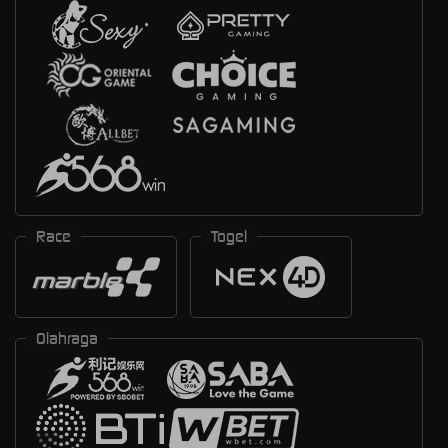
Race
Togel
Olahraga