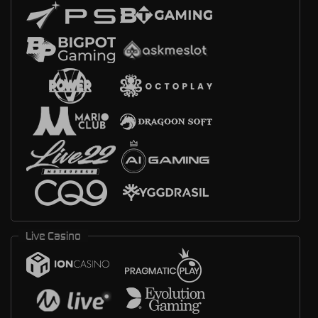
Live Casino