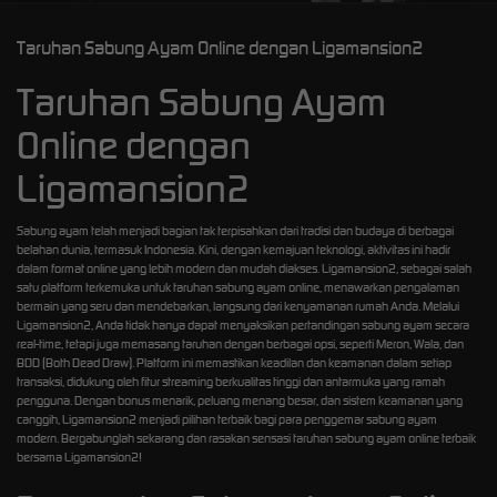
Taruhan Sabung Ayam Online dengan Ligamansion2
Taruhan Sabung Ayam
Online dengan
Ligamansion2
Sabung ayam telah menjadi bagian tak terpisahkan dari tradisi dan budaya di berbagai
belahan dunia, termasuk Indonesia. Kini, dengan kemajuan teknologi, aktivitas ini hadir
dalam format online yang lebih modern dan mudah diakses. Ligamansion2, sebagai salah
satu platform terkemuka untuk taruhan sabung ayam online, menawarkan pengalaman
bermain yang seru dan mendebarkan, langsung dari kenyamanan rumah Anda. Melalui
Ligamansion2, Anda tidak hanya dapat menyaksikan pertandingan sabung ayam secara
real-time, tetapi juga memasang taruhan dengan berbagai opsi, seperti Meron, Wala, dan
BDD (Both Dead Draw). Platform ini memastikan keadilan dan keamanan dalam setiap
transaksi, didukung oleh fitur streaming berkualitas tinggi dan antarmuka yang ramah
pengguna. Dengan bonus menarik, peluang menang besar, dan sistem keamanan yang
canggih, Ligamansion2 menjadi pilihan terbaik bagi para penggemar sabung ayam
modern. Bergabunglah sekarang dan rasakan sensasi taruhan sabung ayam online terbaik
bersama Ligamansion2!