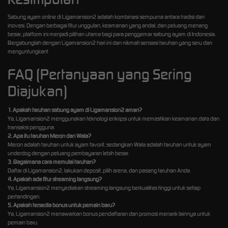
Sabung ayam online di Ligamansion2 adalah kombinasi sempurna antara tradisi dan
inovasi. Dengan berbagai fitur unggulan, keamanan yang andal, dan peluang menang
besar, platform ini menjadi pilihan utama bagi para penggemar sabung ayam di Indonesia.
Bergabunglah dengan Ligamansion2 hari ini dan nikmati sensasi taruhan yang seru dan
menguntungkan!
FAQ (Pertanyaan yang Sering
Diajukan)
1. Apakah taruhan sabung ayam di Ligamansion2 aman?
Ya, Ligamansion2 menggunakan teknologi enkripsi untuk memastikan keamanan data dan
transaksi pengguna.
2. Apa itu taruhan Meron dan Wala?
Meron adalah taruhan untuk ayam favorit, sedangkan Wala adalah taruhan untuk ayam
underdog dengan peluang pembayaran lebih besar.
3. Bagaimana cara memulai taruhan?
Daftar di Ligamansion2, lakukan deposit, pilih arena, dan pasang taruhan Anda.
4. Apakah ada fitur streaming langsung?
Ya, Ligamansion2 menyediakan streaming langsung berkualitas tinggi untuk setiap
pertandingan.
5. Apakah tersedia bonus untuk pemain baru?
Ya, Ligamansion2 menawarkan bonus pendaftaran dan promosi menarik lainnya untuk
pemain baru.