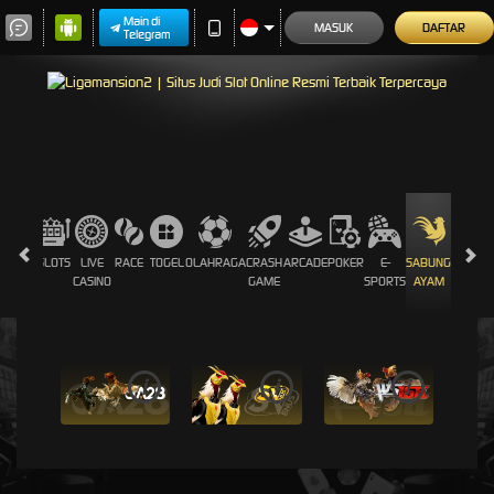
Main di
MASUK
DAFTAR
Telegram
HOT
SLOTS
LIVE
RACE
TOGEL
OLAHRAGA
CRASH
ARCADE
POKER
E-
SABUNG
PROMOS
GAMES
CASINO
GAME
SPORTS
AYAM
i
i
i