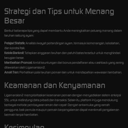
Strategi dan Tips untuk Menang
Besar
Berikut beberapa tips yang dapat membantu Anda meningkatkan peluang menang dalam
taruhan sabung ayam:
Pelajari Statistik:
Analisis riwayat pertandingan ayam, termasuk kemenangan, kekalahan,
dan kondisi fisik.
Kelola Bankroll:
Tetapkan anggaran taruhan dan patuhi batas tersebut untuk menghindari
kerugian besar.
Manfaatkan Promosi:
Ambil keuntungan dari bonus pendaftaran atau cashback yang sering
ditawarkan oleh Ligamansion2.
Amati Tren:
Perhatikan pola taruhan pemain lain untuk mendapatkan wawasan tambahan.
Keamanan dan Kenyamanan
Ligamansion2 memprioritaskan keamanan pemain dengan menyediakan sistem enkripsi
SSL untuk melindungi data pribadi dan transaksi. Selain itu, platform ini juga mendukung
berbagai metode pembayaran aman dan cepat. Dengan antarmuka yang ramah
pengguna, baik pemula maupun pemain berpengalaman dapat menikmati pengalaman
bermain tanpa hambatan.
Kesimpulan