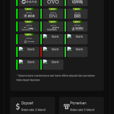
* Selama bank maintenance dan bank offline deposit dan penarikan
tidak dapat diproses
Deposit
Penarikan
Rata-rata 3 Menit
Rata-rata 5 Menit