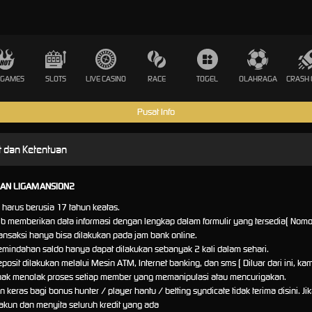
 GAMES
SLOTS
LIVE CASINO
RACE
TOGEL
OLAHRAGA
CRASH
Pusat Info
t dan Ketentuan
AN LIGAMANSION2
 harus berusia 17 tahun keatas.
b memberikan data informasi dengan lengkap dalam formulir yang tersedia( Nom
ansaksi hanya bisa dilakukan pada jam bank online.
mindahan saldo hanya dapat dilakukan sebanyak 2 kali dalam sehari.
posit dilakukan melalui Mesin ATM, Internet banking, dan sms ( Diluar dari ini, k
hak menolak proses setiap member yang memanipulasi atau mencurigakan.
n keras bagi bonus hunter / player hantu / betting syndicate tidak terima disini. J
kun dan menyita seluruh kredit yang ada