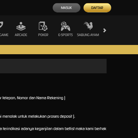
MASUK
DAFTAR
 GAME
ARCADE
POKER
E-SPORTS
SABUNG AYAM
PROMOSI
or telepon, Nomor dan Nama Rekening )
ami menolak untuk melakukan proses deposit ).
ika terindikasi adanya keganjilan dalam betlist maka kami berhak