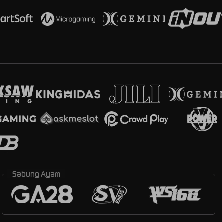
Sabung Ayam