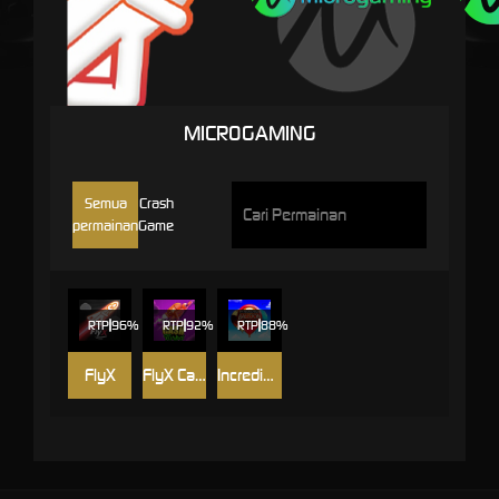
MICROGAMING
Semua
Crash
permainan
Game
RTP
96%
RTP
92%
RTP
88%
FlyX
FlyX Cash Turbo
Incredible Balloon Machine