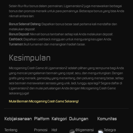
Selain fitur-fitur bonus dalam permainan,
Ligamansion2
juga menawarkan berbagai
bonus dan promosi menarik untuk para pemainnya. Beberapa bonus yang bisa Anda
nikmati antara lain:
Bonus Selamat Datang:
Dapatkan bonus besar saat pertama kali mendaftar dan
melakukan deposit.
Bonus Deposit:
Nikmati bonus tambahan setiap kali Anda melakukan deposit.
Cashback:
Dapatkan cashback mingguan untuk mengurangi kerugian Anda.
Turnamen:
Ikuti turnamen dan menangkan hadiah besar.
Kesimpulan
Microgaming Crash Game
di
Ligamansion2
adalah pilihan yang sempurna bagi Anda
yang mencari pengalaman bermain yang cepat, seru, dan menguntungkan. Dengan
grafis yang menarik, gameplay yang menantang, dan peluang menang besar, setiap
sesi bermain menawarkan sensasi yang unik. Jadi, tunggu apa lagi? Segera daftar di
Ligamansion2
dan mulai petualangan Anda dengan
Microgaming Crash Game
sekarang juga!
Mulai Bermain Microgaming Crash Game Sekarang!
Kebijaksanaan
Platform
Kategori
Dukungan
Komunitas
Tentang
Promosi
Hot
@ligamansi
Telegra