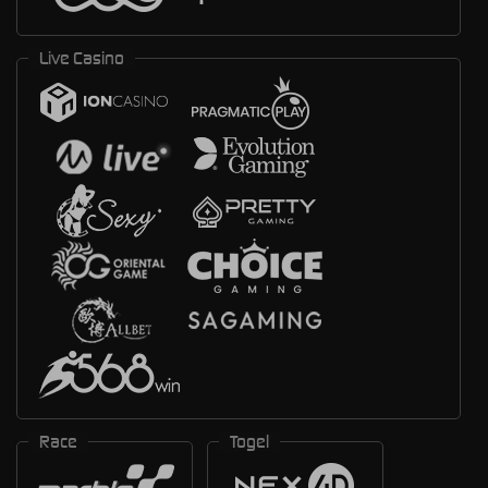
Live Casino
Race
Togel