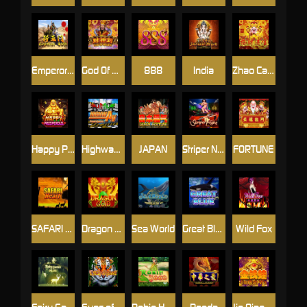
Emperor Gate
God Of Wealth
888
India
Zhao Cai Jin Bao
Happy Prosperous
Highway King
JAPAN
Striper Night
FORTUNE
SAFARI Heat
Dragon Gold
Sea World
Great Blue
Wild Fox