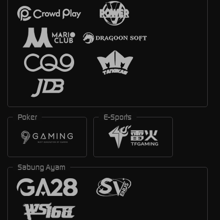
Poker
E-Sports
Sabung Ayam