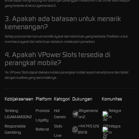
Anda dapat menghubungi tim dukungan pelanggan melalui live chat, email, atau telepon
yang tersedia di situs Ligamansion2.
3. Apakah ada batasan untuk menarik
kemenangan?
Setiap promosi dan bonus memiliki syarat dan ketentuan yang berbeda. Pastikan untuk
membaca syarat dan ketentuan sebelum melakukan penarikan.
4. Apakah VPower Slots tersedia di
perangkat mobile?
Ya, VPower Slots dapat diakses melalui perangkat mobile seperti smartphone dan tablet
dengan kualitas yang sama baiknya.
Kebijaksanaan
Platform
Kategori
Dukungan
Komunitas
Tentang
Promosi
Hot
@ligamansi
Telegra
LIGAMANSION2
Games
on2
m
Loyalty
Responsible
Slots
+44745129
Intagra
Referral
Gambling
8918
m
Live