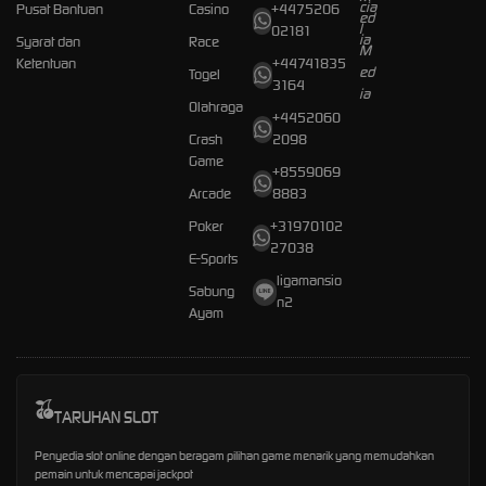
Pusat Bantuan
Casino
+4475206
02181
Syarat dan
Race
Ketentuan
+44741835
Togel
3164
Olahraga
+4452060
Crash
2098
Game
+8559069
Arcade
8883
Poker
+31970102
27038
E-Sports
ligamansio
Sabung
n2
Ayam
TARUHAN SLOT
Penyedia slot online dengan beragam pilihan game menarik yang memudahkan
pemain untuk mencapai jackpot