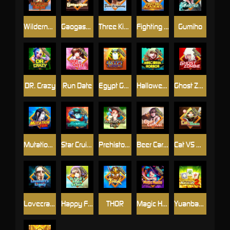
Wilderness Hunting
Gaogashou
Three Kingdoms
Fighting Academy
Gumiho
DR. Crazy
Run Date
Egypt Gods
Halloween Horror
Ghost Zombie
Mutation fish
Star Cruise
Prehistoric Park
Beer Carnival
Cat VS Mouse
Lovecraft's Legacy
Happy Fruit Stand
THOR
Magic House
Yuanbao Mahjong2