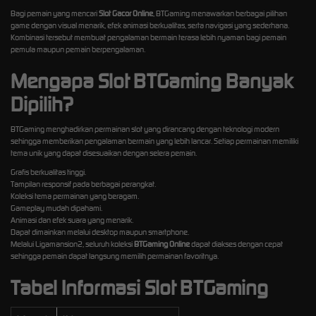
Bagi pemain yang mencari
Slot Gacor Online
, BTGaming menawarkan berbagai pilihan
game dengan visual menarik, efek animasi berkualitas, serta navigasi yang sederhana.
Kombinasi tersebut membuat pengalaman bermain terasa lebih nyaman bagi pemain
pemula maupun pemain berpengalaman.
Mengapa Slot BTGaming Banyak
Dipilih?
BTGaming menghadirkan permainan slot yang dirancang dengan teknologi modern
sehingga memberikan pengalaman bermain yang lebih lancar. Setiap permainan memiliki
tema unik yang dapat disesuaikan dengan selera pemain.
Grafis berkualitas tinggi.
Tampilan responsif pada berbagai perangkat.
Koleksi tema permainan yang beragam.
Gameplay mudah dipahami.
Animasi dan efek suara yang menarik.
Dapat dimainkan melalui desktop maupun smartphone.
Melalui Ligamansion2, seluruh koleksi
BTGaming Online
dapat diakses dengan cepat
sehingga pemain dapat langsung memilih permainan favoritnya.
Tabel Informasi Slot BTGaming