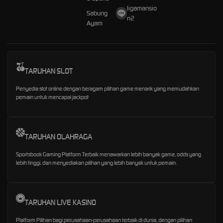
ligamansio
Sabung
n2
Ayam
TARUHAN SLOT
Penyedia slot online dengan beragam pilihan game menarik yang memudahkan
pemain untuk mencapai jackpot
TARUHAN OLAHRAGA
Sportsbook Gaming Platform Terbaik menawarkan lebih banyak game, odds yang
lebih tinggi, dan menyediakan pilihan yang lebih banyak untuk pemain.
TARUHAN LIVE KASINO
Platform Pilihan bagi perusahaan-perusahaan terbaik di dunia, dengan pilihan