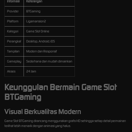
Informasi
Keterangan
Provider
BTGaming
Platform
Ligamansion2
Kategori
Game Slot Online
Perangkat
Desktop, Android, iOS
Tampilan
Modern dan Responsif
Gameplay
Sederhana dan mudah dimainkan
Akses
24 Jam
Keunggulan Bermain Game Slot
BTGaming
Visual Berkualitas Modern
Game Slot BTGaming dirancang menggunakan grafis HD sehingga setiap detail permainan
terlihat lebih menarik dengan animasi yang halus.