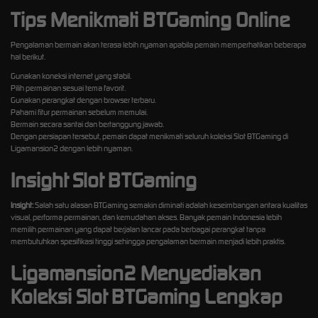
Tips Menikmati BTGaming Online
Pengalaman bermain akan terasa lebih nyaman apabila pemain memperhatikan beberapa
hal berikut.
Gunakan koneksi internet yang stabil.
Pilih permainan sesuai tema favorit.
Gunakan perangkat dengan browser terbaru.
Pahami fitur permainan sebelum memulai.
Bermain secara santai dan bertanggung jawab.
Dengan persiapan tersebut, pemain dapat menikmati seluruh koleksi Slot BTGaming di
Ligamansion2 dengan lebih nyaman.
Insight Slot BTGaming
Insight:
Salah satu alasan BTGaming semakin diminati adalah keseimbangan antara kualitas
visual, performa permainan, dan kemudahan akses. Banyak pemain Indonesia lebih
memilih permainan yang dapat berjalan lancar pada berbagai perangkat tanpa
membutuhkan spesifikasi tinggi sehingga pengalaman bermain menjadi lebih praktis.
Ligamansion2 Menyediakan
Koleksi Slot BTGaming Lengkap