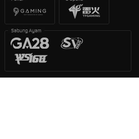
Sabung Ayam