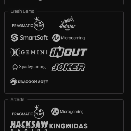
Crash Game
Arcade