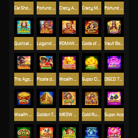
Cai Shen Arrives!
Fortune Toto 4D
Crazy ATM
Crazy Money Rolling
Fortune Horse
Quetzalcoatl
Legend of Aztec2
ROMAN WARRIOR2
Gods of Egypt
Vault Beauty Thief
The Age Of Navigation
Fiesta de Mexicana
Wealth Rising 2
Super Clovers 2
DISCO 777
Wealth Rolling
Golden Temple2
MEOW DYNASTY
Gold Rush Blast
Super Ace