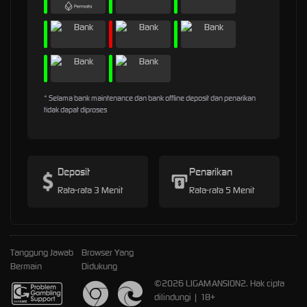
* Selama bank maintenance dan bank offline deposit dan penarikan
tidak dapat diproses
Deposit
Penarikan
Rata-rata 3 Menit
Rata-rata 5 Menit
Tanggung Jawab
Browser Yang
Bermain
Didukung
©2026 LIGAMANSION2. Hak cipta
dilindungi | 18+